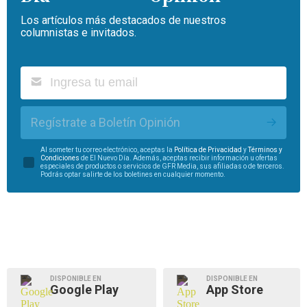
Los artículos más destacados de nuestros
columnistas e invitados.
Regístrate a Boletín Opinión
Al someter tu correo electrónico, aceptas la
Política de Privacidad
y
Términos y
Condiciones
de El Nuevo Día. Además, aceptas recibir información u ofertas
especiales de productos o servicios de GFR Media, sus afiliadas o de terceros.
Podrás optar salirte de los boletines en cualquier momento.
DISPONIBLE EN
DISPONIBLE EN
Google Play
App Store