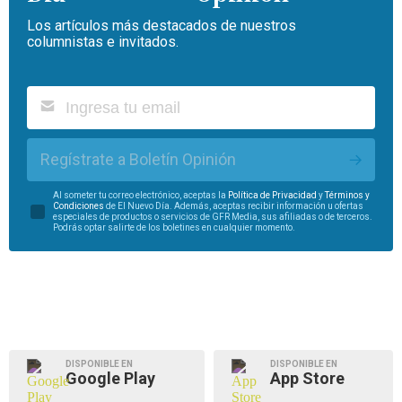
Los artículos más destacados de nuestros
columnistas e invitados.
Regístrate a Boletín Opinión
Al someter tu correo electrónico, aceptas la
Política de Privacidad
y
Términos y
Condiciones
de El Nuevo Día. Además, aceptas recibir información u ofertas
especiales de productos o servicios de GFR Media, sus afiliadas o de terceros.
Podrás optar salirte de los boletines en cualquier momento.
DISPONIBLE EN
DISPONIBLE EN
Google Play
App Store