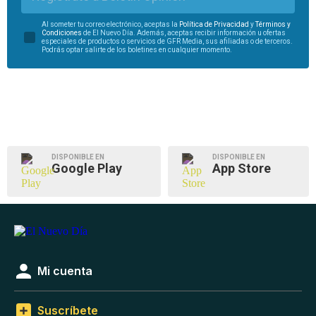
Al someter tu correo electrónico, aceptas la
Política de Privacidad
y
Términos y
Condiciones
de El Nuevo Día. Además, aceptas recibir información u ofertas
especiales de productos o servicios de GFR Media, sus afiliadas o de terceros.
Podrás optar salirte de los boletines en cualquier momento.
DISPONIBLE EN
DISPONIBLE EN
Google Play
App Store
Mi cuenta
Suscríbete