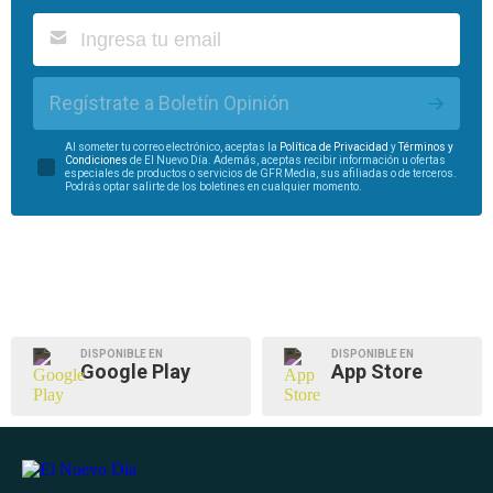
Regístrate a Boletín Opinión
Al someter tu correo electrónico, aceptas la
Política de Privacidad
y
Términos y
Condiciones
de El Nuevo Día. Además, aceptas recibir información u ofertas
especiales de productos o servicios de GFR Media, sus afiliadas o de terceros.
Podrás optar salirte de los boletines en cualquier momento.
DISPONIBLE EN
DISPONIBLE EN
Google Play
App Store