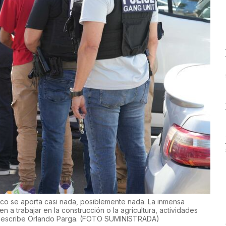
Rico se aporta casi nada, posiblemente nada. La inmensa
 a trabajar en la construcción o la agricultura, actividades
 escribe Orlando Parga.
(
FOTO SUMINISTRADA
)