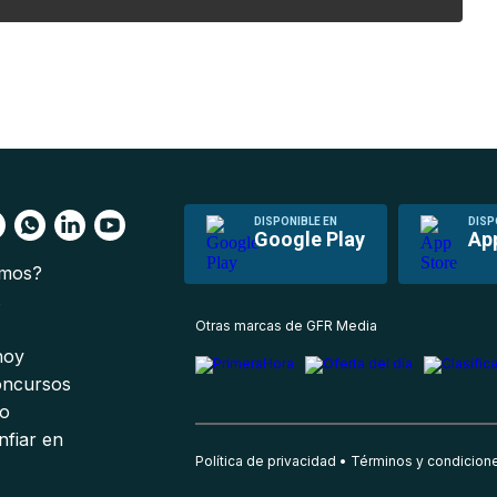
DISPONIBLE EN
DISP
Google Play
Ap
omos?
s
Otras marcas de GFR Media
 hoy
oncursos
io
nfiar en
Política de privacidad
Términos y condicion