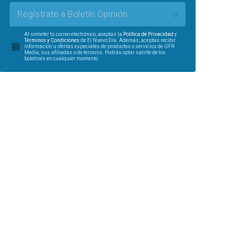
Regístrate a Boletín Opinión
Al someter tu correo electrónico, aceptas la
Política de Privacidad
y
Términos y Condiciones
de El Nuevo Día. Además, aceptas recibir
información u ofertas especiales de productos o servicios de GFR
Media, sus afiliadas o de terceros. Podrás optar salirte de los
boletines en cualquier momento.