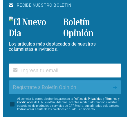
RECIBE NUESTRO BOLETÍN
Boletín
Opinión
Los artículos más destacados de nuestros
columnistas e invitados.
Regístrate a Boletín Opinión
Al someter tu correo electrónico, aceptas la
Política de Privacidad
y
Términos y
Condiciones
de El Nuevo Día. Además, aceptas recibir información u ofertas
especiales de productos o servicios de GFR Media, sus afiliadas o de terceros.
Podrás optar salirte de los boletines en cualquier momento.