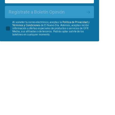
Regístrate a Boletín Opinión
Al someter tu correo electrónico, aceptas la
Política de Privacidad
y
Términos y Condiciones
de El Nuevo Día. Además, aceptas recibir
información u ofertas especiales de productos o servicios de GFR
Media, sus afiliadas o de terceros. Podrás optar salirte de los
boletines en cualquier momento.