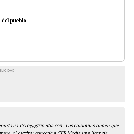
d del pueblo
BLICIDAD
gerardo.cordero@gfrmedia.com. Las columnas tienen que
lumna, el escritor concede a GFR Media una licencia