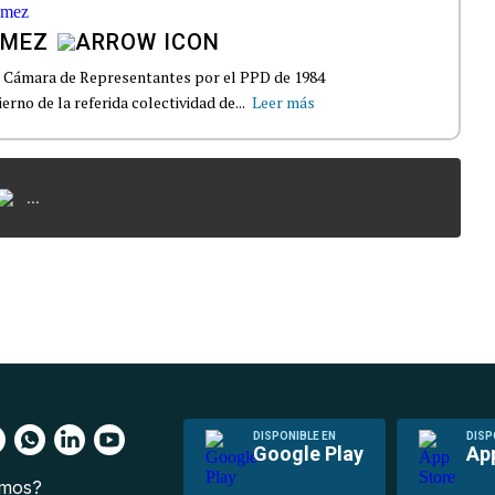
ÓMEZ
 la Cámara de Representantes por el PPD de 1984
rno de la referida colectividad de...
Leer más
...
DISPONIBLE EN
DISP
Google Play
Ap
omos?