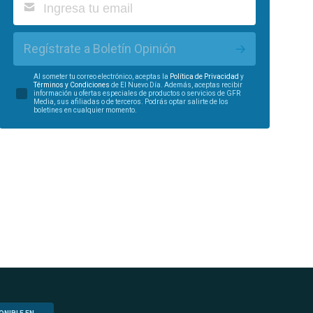
Regístrate a Boletín Opinión
Al someter tu correo electrónico, aceptas la
Política de Privacidad
y
Términos y Condiciones
de El Nuevo Día. Además, aceptas recibir
información u ofertas especiales de productos o servicios de GFR
Media, sus afiliadas o de terceros. Podrás optar salirte de los
boletines en cualquier momento.