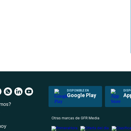
DISPONIBLE EN
DISP
Google Play
Ap
omos?
s
Otras marcas de GFR Media
 hoy