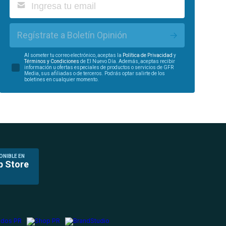
Regístrate a Boletín Opinión
Al someter tu correo electrónico, aceptas la
Política de Privacidad
y
Términos y Condiciones
de El Nuevo Día. Además, aceptas recibir
información u ofertas especiales de productos o servicios de GFR
Media, sus afiliadas o de terceros. Podrás optar salirte de los
boletines en cualquier momento.
ONIBLE EN
p Store