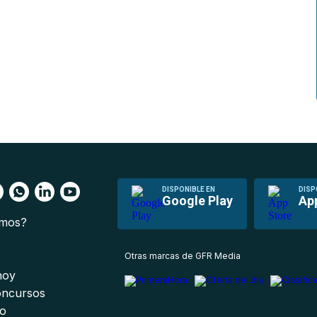
DISPONIBLE EN
DISP
Google Play
Ap
omos?
s
Otras marcas de GFR Media
 hoy
oncursos
io