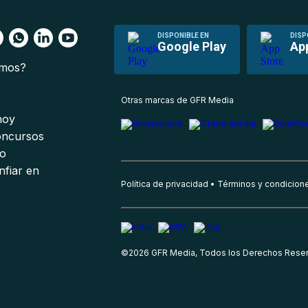
DISPONIBLE EN
DISP
Google Play
Ap
omos?
s
Otras marcas de GFR Media
 hoy
oncursos
io
nfiar en
Política de privacidad
Términos y condicion
©
2026
GFR Media, Todos los Derechos Rese