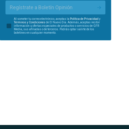
Regístrate a Boletín Opinión
Al someter tu correo electrónico, aceptas la
Política de Privacidad
y
Términos y Condiciones
de El Nuevo Día. Además, aceptas recibir
información u ofertas especiales de productos o servicios de GFR
Media, sus afiliadas o de terceros. Podrás optar salirte de los
boletines en cualquier momento.