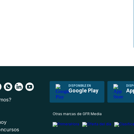
DISPONIBLE EN
DISP
Google Play
Ap
omos?
s
Otras marcas de GFR Media
 hoy
oncursos