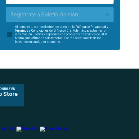
Regístrate a Boletín Opinión
Al someter tu correo electrónico, aceptas la
Política de Privacidad
y
Términos y Condiciones
de El Nuevo Día. Además, aceptas recibir
información u ofertas especiales de productos o servicios de GFR
Media, sus afiliadas o de terceros. Podrás optar salirte de los
boletines en cualquier momento.
ONIBLE EN
p Store