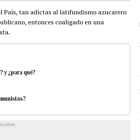
el País, tan adictas al latifundismo azucarero
epublicano, entonces coaligado en una
sta.
? y ¿para qué?
omunistas?
BLICIDAD