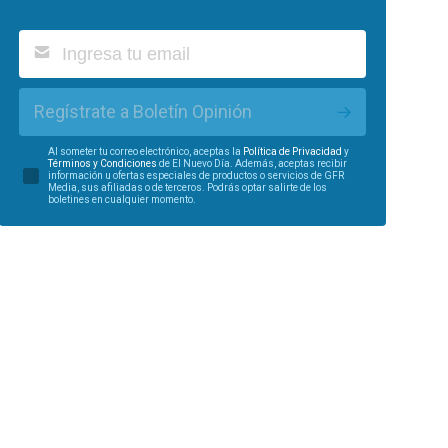
Regístrate a Boletín Opinión
Al someter tu correo electrónico, aceptas la
Política de Privacidad
y
Términos y Condiciones
de El Nuevo Día. Además, aceptas recibir
información u ofertas especiales de productos o servicios de GFR
Media, sus afiliadas o de terceros. Podrás optar salirte de los
boletines en cualquier momento.