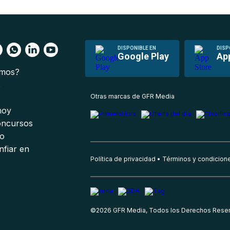
DISPONIBLE EN
DISP
Google Play
Ap
omos?
s
Otras marcas de GFR Media
 hoy
oncursos
io
nfiar en
Política de privacidad
Términos y condicion
©
2026
GFR Media, Todos los Derechos Rese