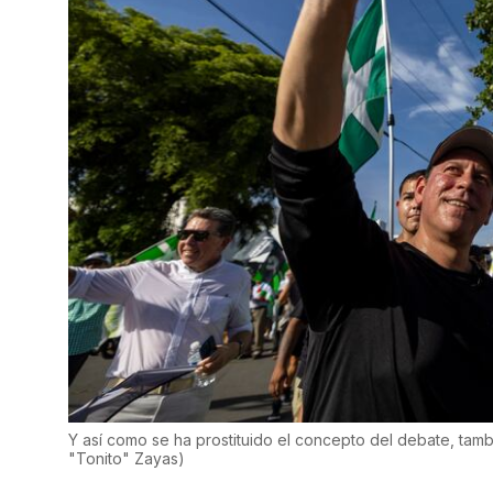
Y así como se ha prostituido el concepto del debate, tamb
"Tonito" Zayas
)