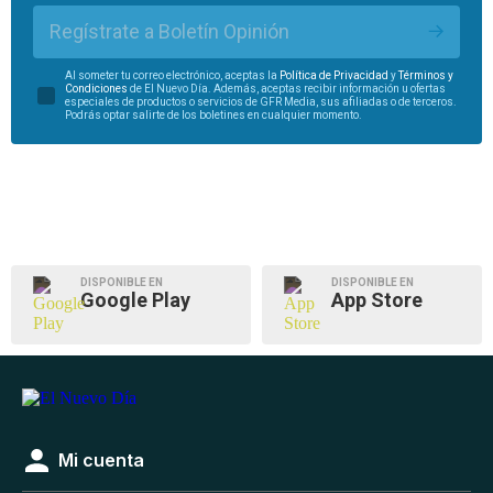
Regístrate a Boletín Opinión
Al someter tu correo electrónico, aceptas la
Política de Privacidad
y
Términos y
Condiciones
de El Nuevo Día. Además, aceptas recibir información u ofertas
especiales de productos o servicios de GFR Media, sus afiliadas o de terceros.
Podrás optar salirte de los boletines en cualquier momento.
DISPONIBLE EN
DISPONIBLE EN
Google Play
App Store
Mi cuenta