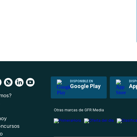
DISPONIBLE EN
DISP
Google Play
Ap
omos?
s
Otras marcas de GFR Media
 hoy
oncursos
io