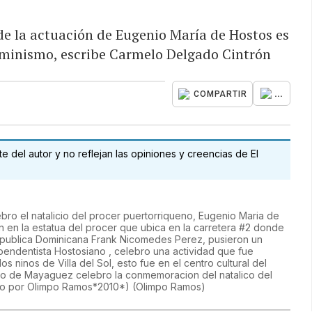
de la actuación de Eugenio María de Hostos es
feminismo, escribe Carmelo Delgado Cintrón
...
COMPARTIR
 del autor y no reflejan las opiniones y creencias de El
ro el natalicio del procer puertorriqueno, Eugenio Maria de
 en la estatua del procer que ubica en la carretera #2 donde
Republica Dominicana Frank Nicomedes Perez, pusieron un
pendentista Hostosiano , celebro una actividad que fue
os ninos de Villa del Sol, esto fue en el centro cultural del
o de Mayaguez celebro la conmemoracion del natalico del
Foto por Olimpo Ramos*2010*)
(
Olimpo Ramos
)