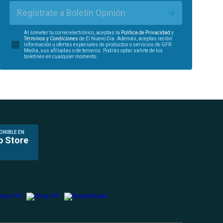
Regístrate a Boletín Opinión
Al someter tu correo electrónico, aceptas la
Política de Privacidad
y
Términos y Condiciones
de El Nuevo Día. Además, aceptas recibir
información u ofertas especiales de productos o servicios de GFR
Media, sus afiliadas o de terceros. Podrás optar salirte de los
boletines en cualquier momento.
ONIBLE EN
p Store