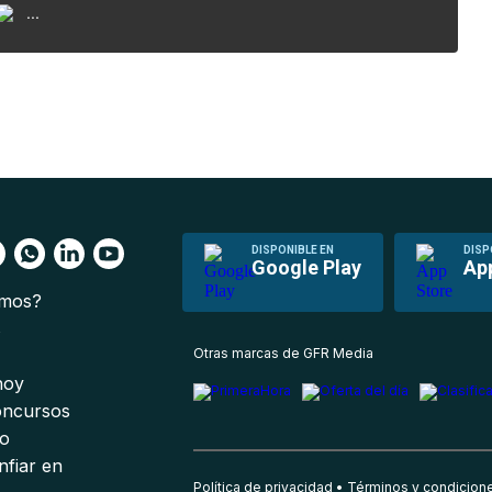
...
DISPONIBLE EN
DISP
Google Play
Ap
omos?
s
Otras marcas de GFR Media
 hoy
oncursos
io
nfiar en
Política de privacidad
Términos y condicion