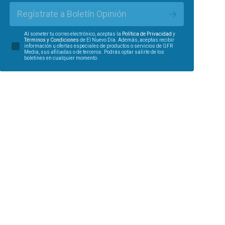
Regístrate a Boletín Opinión
Al someter tu correo electrónico, aceptas la
Política de Privacidad
y
Términos y Condiciones
de El Nuevo Día. Además, aceptas recibir
información u ofertas especiales de productos o servicios de GFR
Media, sus afiliadas o de terceros. Podrás optar salirte de los
boletines en cualquier momento.