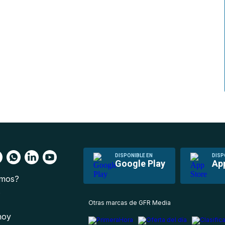
DISPONIBLE EN
DISP
Google Play
Ap
omos?
s
Otras marcas de GFR Media
 hoy