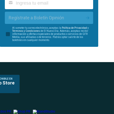
Regístrate a Boletín Opinión
Al someter tu correo electrónico, aceptas la
Política de Privacidad
y
Términos y Condiciones
de El Nuevo Día. Además, aceptas recibir
información u ofertas especiales de productos o servicios de GFR
Media, sus afiliadas o de terceros. Podrás optar salirte de los
boletines en cualquier momento.
ONIBLE EN
p Store