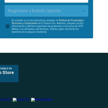
Regístrate a Boletín Opinión
Al someter tu correo electrónico, aceptas la
Política de Privacidad
y
Términos y Condiciones
de El Nuevo Día. Además, aceptas recibir
información u ofertas especiales de productos o servicios de GFR
Media, sus afiliadas o de terceros. Podrás optar salirte de los
boletines en cualquier momento.
ONIBLE EN
p Store