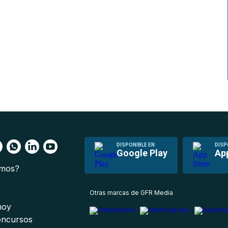
DISPONIBLE EN
DISP
Google Play
Ap
omos?
s
Otras marcas de GFR Media
 hoy
oncursos