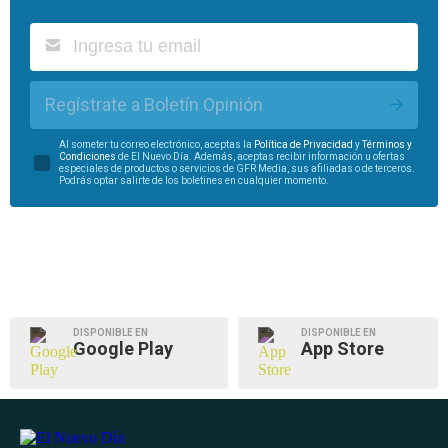
Regístrate a Boletín Opinión
Al someter tu correo electrónico, aceptas la
Política de Privacidad
y
Términos y
Condiciones
de El Nuevo Día. Además, aceptas recibir información u ofertas
especiales de productos o servicios de GFR Media, sus afiliadas o de terceros.
Podrás optar salirte de los boletines en cualquier momento.
DISPONIBLE EN
DISPONIBLE EN
Google Play
App Store