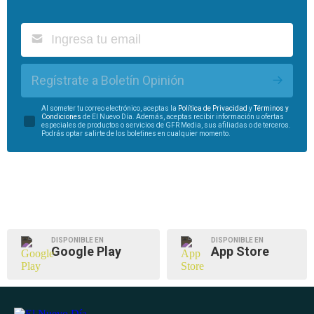
Regístrate a Boletín Opinión
Al someter tu correo electrónico, aceptas la
Política de Privacidad
y
Términos y
Condiciones
de El Nuevo Día. Además, aceptas recibir información u ofertas
especiales de productos o servicios de GFR Media, sus afiliadas o de terceros.
Podrás optar salirte de los boletines en cualquier momento.
DISPONIBLE EN
DISPONIBLE EN
Google Play
App Store