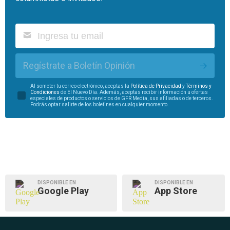
Regístrate a Boletín Opinión
Al someter tu correo electrónico, aceptas la
Política de Privacidad
y
Términos y
Condiciones
de El Nuevo Día. Además, aceptas recibir información u ofertas
especiales de productos o servicios de GFR Media, sus afiliadas o de terceros.
Podrás optar salirte de los boletines en cualquier momento.
DISPONIBLE EN
DISPONIBLE EN
Google Play
App Store