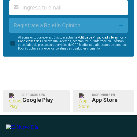
Regístrate a Boletín Opinión
Al someter tu correo electrónico, aceptas la
Política de Privacidad
y
Términos y
Condiciones
de El Nuevo Día. Además, aceptas recibir información u ofertas
especiales de productos o servicios de GFR Media, sus afiliadas o de terceros.
Podrás optar salirte de los boletines en cualquier momento.
DISPONIBLE EN
DISPONIBLE EN
Google Play
App Store