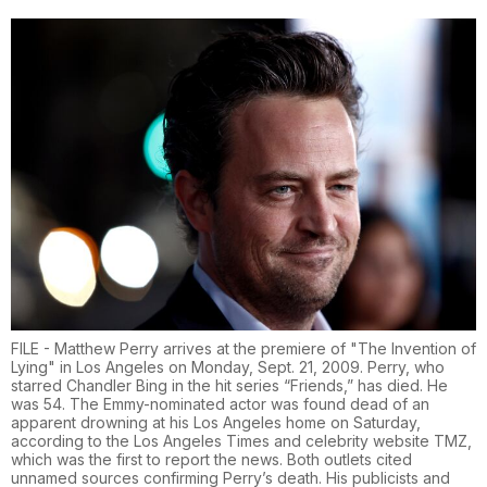
FILE - Matthew Perry arrives at the premiere of "The Invention of
Lying" in Los Angeles on Monday, Sept. 21, 2009. Perry, who
starred Chandler Bing in the hit series “Friends,” has died. He
was 54. The Emmy-nominated actor was found dead of an
apparent drowning at his Los Angeles home on Saturday,
according to the Los Angeles Times and celebrity website TMZ,
which was the first to report the news. Both outlets cited
unnamed sources confirming Perry’s death. His publicists and