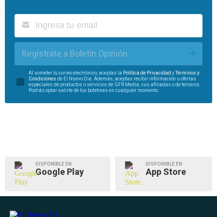
Regístrate a Boletín Opinión
Al someter tu correo electrónico, aceptas la
Política de Privacidad
y
Términos y
Condiciones
de El Nuevo Día. Además, aceptas recibir información u ofertas
especiales de productos o servicios de GFR Media, sus afiliadas o de terceros.
Podrás optar salirte de los boletines en cualquier momento.
DISPONIBLE EN
DISPONIBLE EN
Google Play
App Store