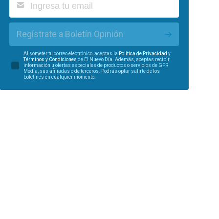
Regístrate a Boletín Opinión
Al someter tu correo electrónico, aceptas la
Política de Privacidad
y
Términos y Condiciones
de El Nuevo Día. Además, aceptas recibir
información u ofertas especiales de productos o servicios de GFR
Media, sus afiliadas o de terceros. Podrás optar salirte de los
boletines en cualquier momento.