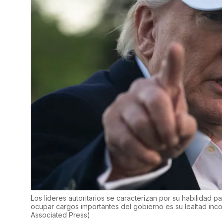
Los líderes autoritarios se caracterizan por su habilidad 
ocupar cargos importantes del gobierno es su lealtad inco
Associated Press
)