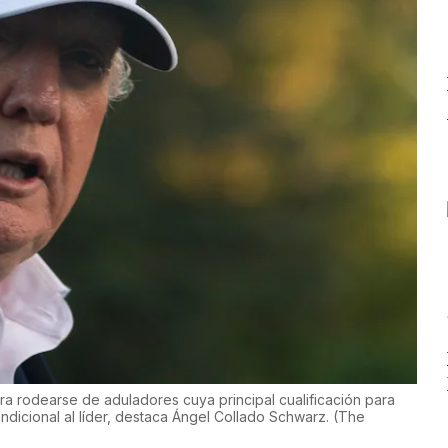
para rodearse de aduladores cuya principal cualificación para
ndicional al líder, destaca Ángel Collado Schwarz.
(
The