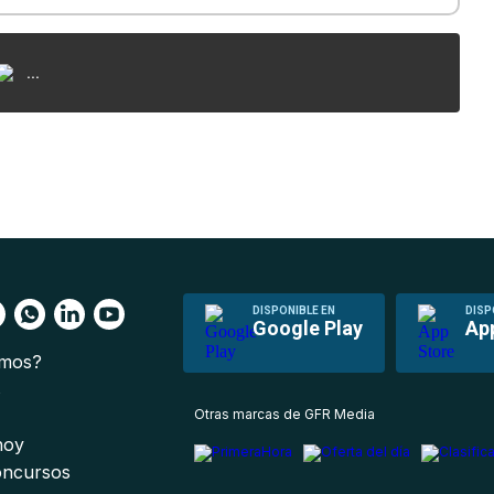
...
DISPONIBLE EN
DISP
Google Play
Ap
omos?
s
Otras marcas de GFR Media
 hoy
oncursos