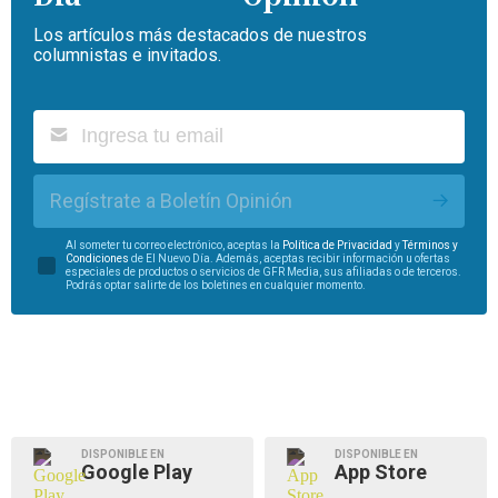
Los artículos más destacados de nuestros
columnistas e invitados.
Regístrate a Boletín Opinión
Al someter tu correo electrónico, aceptas la
Política de Privacidad
y
Términos y
Condiciones
de El Nuevo Día. Además, aceptas recibir información u ofertas
especiales de productos o servicios de GFR Media, sus afiliadas o de terceros.
Podrás optar salirte de los boletines en cualquier momento.
DISPONIBLE EN
DISPONIBLE EN
Google Play
App Store