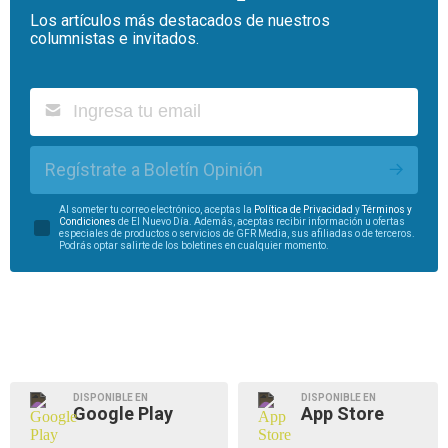
Los artículos más destacados de nuestros
columnistas e invitados.
Regístrate a Boletín Opinión
Al someter tu correo electrónico, aceptas la
Política de Privacidad
y
Términos y
Condiciones
de El Nuevo Día. Además, aceptas recibir información u ofertas
especiales de productos o servicios de GFR Media, sus afiliadas o de terceros.
Podrás optar salirte de los boletines en cualquier momento.
DISPONIBLE EN
DISPONIBLE EN
Google Play
App Store