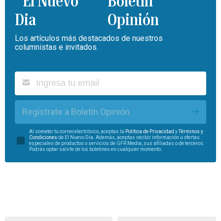
Boletín
Opinión
Los artículos más destacados de nuestros
columnistas e invitados.
Regístrate a Boletín Opinión
Al someter tu correo electrónico, aceptas la
Política de Privacidad
y
Términos y
Condiciones
de El Nuevo Día. Además, aceptas recibir información u ofertas
especiales de productos o servicios de GFR Media, sus afiliadas o de terceros.
Podrás optar salirte de los boletines en cualquier momento.