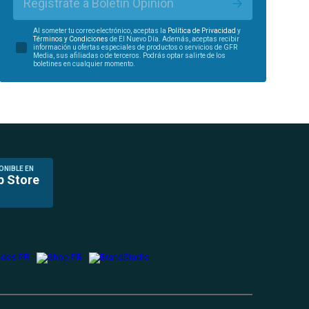
Regístrate a Boletín Opinión
Al someter tu correo electrónico, aceptas la
Política de Privacidad
y
Términos y Condiciones
de El Nuevo Día. Además, aceptas recibir
información u ofertas especiales de productos o servicios de GFR
Media, sus afiliadas o de terceros. Podrás optar salirte de los
boletines en cualquier momento.
ONIBLE EN
p Store