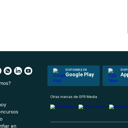
DISPONIBLE EN
DISP
Google Play
Ap
omos?
s
Otras marcas de GFR Media
 hoy
oncursos
io
nfiar en