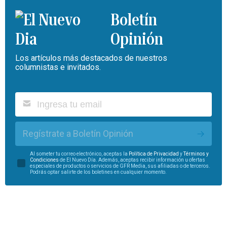
Boletín
Opinión
Los artículos más destacados de nuestros
columnistas e invitados.
Regístrate a Boletín Opinión
Al someter tu correo electrónico, aceptas la
Política de Privacidad
y
Términos y
Condiciones
de El Nuevo Día. Además, aceptas recibir información u ofertas
especiales de productos o servicios de GFR Media, sus afiliadas o de terceros.
Podrás optar salirte de los boletines en cualquier momento.