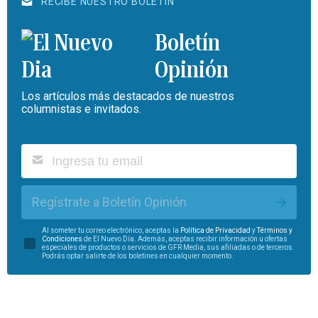
RECIBE NUESTRO BOLETÍN
Boletín
Opinión
Los artículos más destacados de nuestros
columnistas e invitados.
Regístrate a Boletín Opinión
Al someter tu correo electrónico, aceptas la
Política de Privacidad
y
Términos y
Condiciones
de El Nuevo Día. Además, aceptas recibir información u ofertas
especiales de productos o servicios de GFR Media, sus afiliadas o de terceros.
Podrás optar salirte de los boletines en cualquier momento.