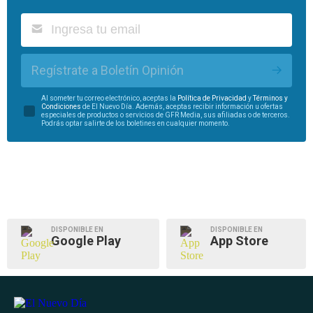
Regístrate a Boletín Opinión
Al someter tu correo electrónico, aceptas la
Política de Privacidad
y
Términos y
Condiciones
de El Nuevo Día. Además, aceptas recibir información u ofertas
especiales de productos o servicios de GFR Media, sus afiliadas o de terceros.
Podrás optar salirte de los boletines en cualquier momento.
DISPONIBLE EN
DISPONIBLE EN
Google Play
App Store