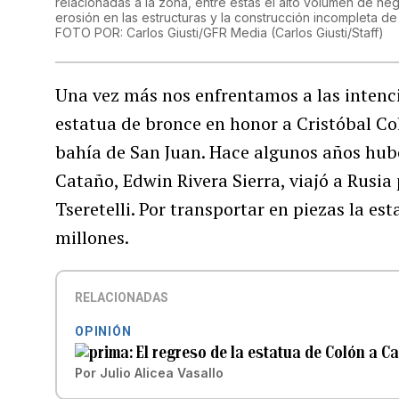
relacionadas a la zona, entre estas el alto volumen de n
erosión en las estructuras y la construcción incompleta de 
FOTO POR: Carlos Giusti/GFR Media
(
Carlos Giusti/Staff
)
Una vez más nos enfrentamos a las intenci
estatua de bronce en honor a Cristóbal Co
bahía de San Juan. Hace algunos años hub
Cataño, Edwin Rivera Sierra, viajó a Rusia
Tseretelli. Por transportar en piezas la es
millones.
RELACIONADAS
OPINIÓN
El regreso de la estatua de Colón a C
Por
Julio Alicea Vasallo