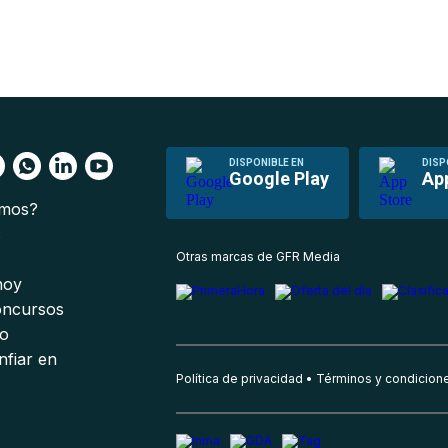
DISPONIBLE EN
DISP
Google Play
Ap
omos?
s
Otras marcas de GFR Media
 hoy
oncursos
io
nfiar en
Política de privacidad
Términos y condicion