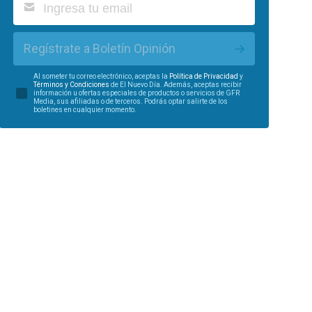
Regístrate a Boletín Opinión
Al someter tu correo electrónico, aceptas la
Política de Privacidad
y
Términos y Condiciones
de El Nuevo Día. Además, aceptas recibir
información u ofertas especiales de productos o servicios de GFR
Media, sus afiliadas o de terceros. Podrás optar salirte de los
boletines en cualquier momento.