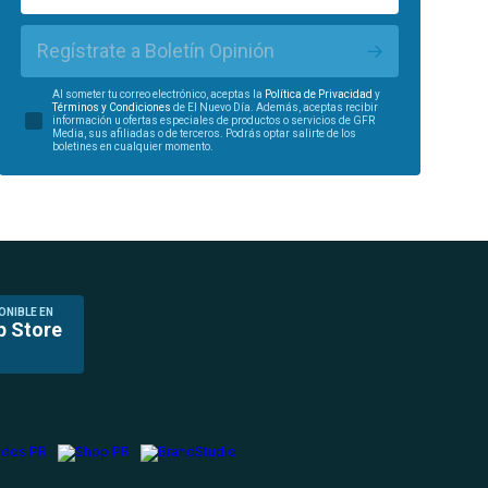
Regístrate a Boletín Opinión
Al someter tu correo electrónico, aceptas la
Política de Privacidad
y
Términos y Condiciones
de El Nuevo Día. Además, aceptas recibir
información u ofertas especiales de productos o servicios de GFR
Media, sus afiliadas o de terceros. Podrás optar salirte de los
boletines en cualquier momento.
ONIBLE EN
p Store