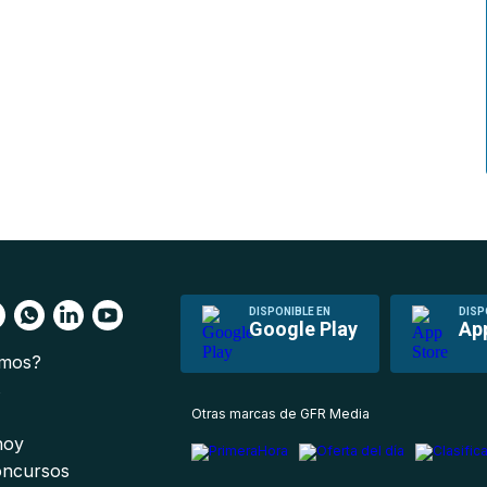
DISPONIBLE EN
DISP
Google Play
Ap
omos?
s
Otras marcas de GFR Media
 hoy
oncursos