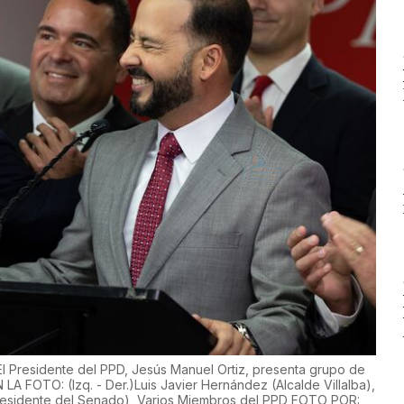
l Presidente del PPD, Jesús Manuel Ortiz, presenta grupo de
 LA FOTO: (Izq. - Der.)Luis Javier Hernández (Alcalde Villalba),
Presidente del Senado), Varios Miembros del PPD FOTO POR: