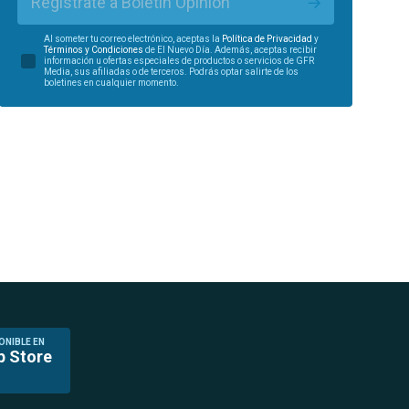
Regístrate a Boletín Opinión
Al someter tu correo electrónico, aceptas la
Política de Privacidad
y
Términos y Condiciones
de El Nuevo Día. Además, aceptas recibir
información u ofertas especiales de productos o servicios de GFR
Media, sus afiliadas o de terceros. Podrás optar salirte de los
boletines en cualquier momento.
ONIBLE EN
p Store