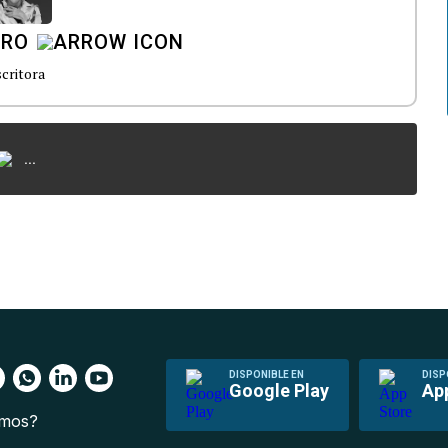
ERO
critora
...
DISPONIBLE EN
DISP
Google Play
Ap
omos?
s