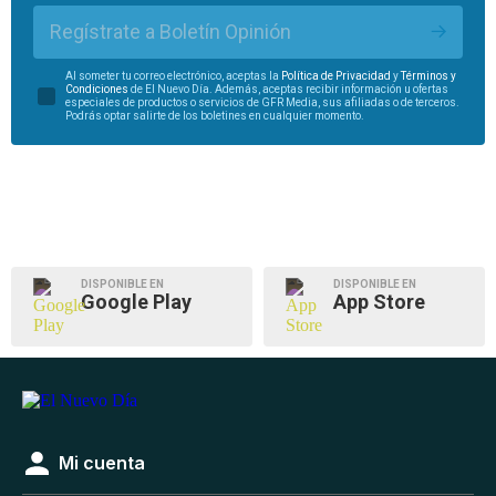
Regístrate a Boletín Opinión
Al someter tu correo electrónico, aceptas la
Política de Privacidad
y
Términos y
Condiciones
de El Nuevo Día. Además, aceptas recibir información u ofertas
especiales de productos o servicios de GFR Media, sus afiliadas o de terceros.
Podrás optar salirte de los boletines en cualquier momento.
DISPONIBLE EN
DISPONIBLE EN
Google Play
App Store
Mi cuenta