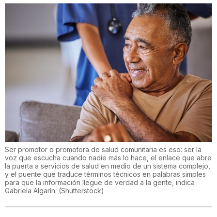
Ser promotor o promotora de salud comunitaria es eso: ser la
voz que escucha cuando nadie más lo hace, el enlace que abre
la puerta a servicios de salud en medio de un sistema complejo,
y el puente que traduce términos técnicos en palabras simples
para que la información llegue de verdad a la gente, indica
Gabriela Algarín.
(
Shutterstock
)