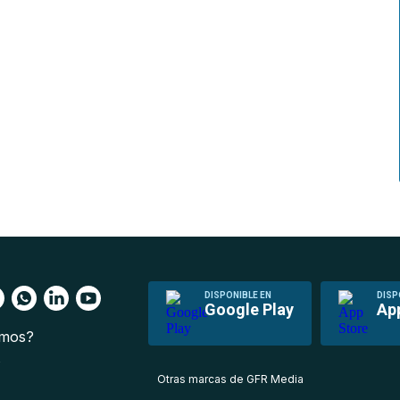
DISPONIBLE EN
DISP
Google Play
Ap
omos?
s
Otras marcas de GFR Media