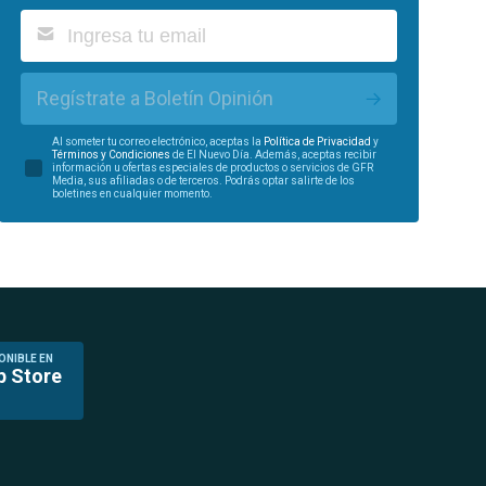
Regístrate a Boletín Opinión
Al someter tu correo electrónico, aceptas la
Política de Privacidad
y
Términos y Condiciones
de El Nuevo Día. Además, aceptas recibir
información u ofertas especiales de productos o servicios de GFR
Media, sus afiliadas o de terceros. Podrás optar salirte de los
boletines en cualquier momento.
ONIBLE EN
p Store