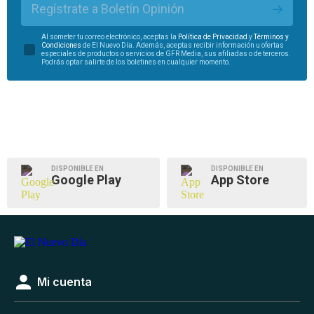
Regístrate a Boletín Opinión
Al someter tu correo electrónico, aceptas la
Política de Privacidad
y
Términos y
Condiciones
de El Nuevo Día. Además, aceptas recibir información u ofertas
especiales de productos o servicios de GFR Media, sus afiliadas o de terceros.
Podrás optar salirte de los boletines en cualquier momento.
DISPONIBLE EN
DISPONIBLE EN
Google Play
App Store
Mi cuenta