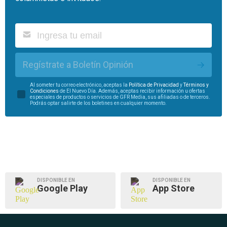
Regístrate a Boletín Opinión
Al someter tu correo electrónico, aceptas la
Política de Privacidad
y
Términos y
Condiciones
de El Nuevo Día. Además, aceptas recibir información u ofertas
especiales de productos o servicios de GFR Media, sus afiliadas o de terceros.
Podrás optar salirte de los boletines en cualquier momento.
DISPONIBLE EN
DISPONIBLE EN
Google Play
App Store