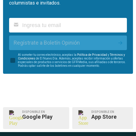
columnistas e invitados.
Regístrate a Boletín Opinión
Al someter tu correo electrónico, aceptas la
Política de Privacidad
y
Términos y
Condiciones
de El Nuevo Día. Además, aceptas recibir información u ofertas
especiales de productos o servicios de GFR Media, sus afiliadas o de terceros.
Podrás optar salirte de los boletines en cualquier momento.
DISPONIBLE EN
DISPONIBLE EN
Google Play
App Store