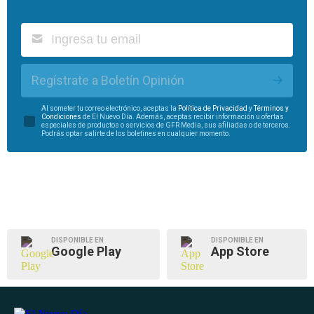
Regístrate a Boletín Opinión
Al someter tu correo electrónico, aceptas la
Política de Privacidad
y
Términos y
Condiciones
de El Nuevo Día. Además, aceptas recibir información u ofertas
especiales de productos o servicios de GFR Media, sus afiliadas o de terceros.
Podrás optar salirte de los boletines en cualquier momento.
DISPONIBLE EN
DISPONIBLE EN
Google Play
App Store