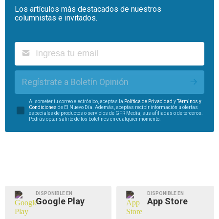
Los artículos más destacados de nuestros
columnistas e invitados.
Regístrate a Boletín Opinión
Al someter tu correo electrónico, aceptas la
Política de Privacidad
y
Términos y
Condiciones
de El Nuevo Día. Además, aceptas recibir información u ofertas
especiales de productos o servicios de GFR Media, sus afiliadas o de terceros.
Podrás optar salirte de los boletines en cualquier momento.
DISPONIBLE EN
DISPONIBLE EN
Google Play
App Store