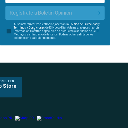
Regístrate a Boletín Opinión
Al someter tu correo electrónico, aceptas la
Política de Privacidad
y
Términos y Condiciones
de El Nuevo Día. Además, aceptas recibir
información u ofertas especiales de productos o servicios de GFR
Media, sus afiliadas o de terceros. Podrás optar salirte de los
boletines en cualquier momento.
ONIBLE EN
p Store