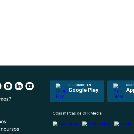
DISPONIBLE EN
DISP
Google Play
Ap
omos?
s
Otras marcas de GFR Media
 hoy
oncursos