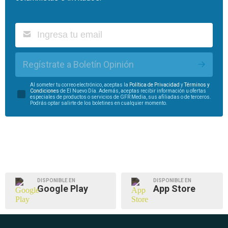
Regístrate a Boletín Opinión
Al someter tu correo electrónico, aceptas la
Política de Privacidad
y
Términos y
Condiciones
de El Nuevo Día. Además, aceptas recibir información u ofertas
especiales de productos o servicios de GFR Media, sus afiliadas o de terceros.
Podrás optar salirte de los boletines en cualquier momento.
DISPONIBLE EN
DISPONIBLE EN
Google Play
App Store