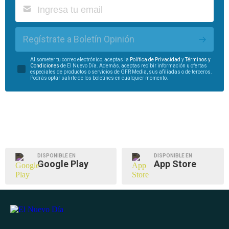
Regístrate a Boletín Opinión
Al someter tu correo electrónico, aceptas la
Política de Privacidad
y
Términos y
Condiciones
de El Nuevo Día. Además, aceptas recibir información u ofertas
especiales de productos o servicios de GFR Media, sus afiliadas o de terceros.
Podrás optar salirte de los boletines en cualquier momento.
DISPONIBLE EN
DISPONIBLE EN
Google Play
App Store