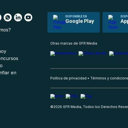
DISPONIBLE EN
DISP
Google Play
Ap
omos?
s
Otras marcas de GFR Media
 hoy
oncursos
io
nfiar en
Política de privacidad
Términos y condicion
©
2026
GFR Media, Todos los Derechos Rese