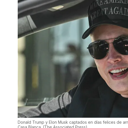
Donald Trump y Elon Musk captados en días felices de arm
Casa Blanca.
(
The Associated Press
)