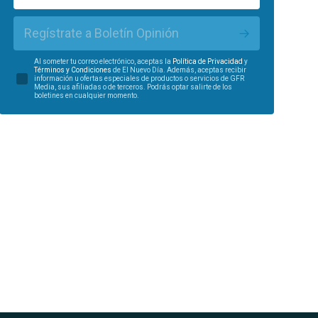
Regístrate a Boletín Opinión
Al someter tu correo electrónico, aceptas la
Política de Privacidad
y
Términos y Condiciones
de El Nuevo Día. Además, aceptas recibir
información u ofertas especiales de productos o servicios de GFR
Media, sus afiliadas o de terceros. Podrás optar salirte de los
boletines en cualquier momento.