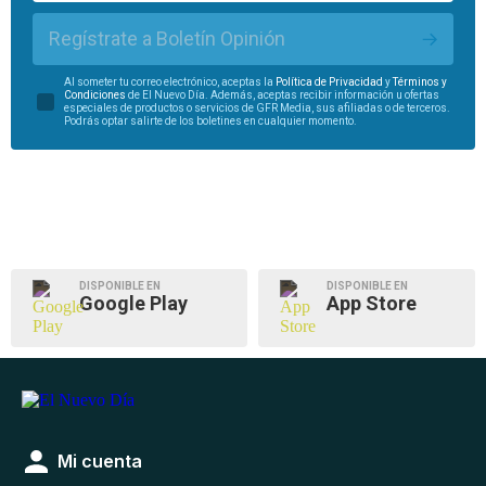
Regístrate a Boletín Opinión
Al someter tu correo electrónico, aceptas la
Política de Privacidad
y
Términos y
Condiciones
de El Nuevo Día. Además, aceptas recibir información u ofertas
especiales de productos o servicios de GFR Media, sus afiliadas o de terceros.
Podrás optar salirte de los boletines en cualquier momento.
DISPONIBLE EN
DISPONIBLE EN
Google Play
App Store
Mi cuenta