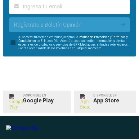
Regístrate a Boletín Opinión
Al someter tu correo electrónico, aceptas la
Política de Privacidad
y
Términos y
Condiciones
de El Nuevo Día. Además, aceptas recibir información u ofertas
especiales de productos o servicios de GFR Media, sus afiliadas o de terceros.
Podrás optar salirte de los boletines en cualquier momento.
DISPONIBLE EN
DISPONIBLE EN
Google Play
App Store