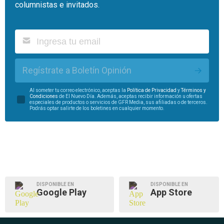
columnistas e invitados.
Regístrate a Boletín Opinión
Al someter tu correo electrónico, aceptas la
Política de Privacidad
y
Términos y
Condiciones
de El Nuevo Día. Además, aceptas recibir información u ofertas
especiales de productos o servicios de GFR Media, sus afiliadas o de terceros.
Podrás optar salirte de los boletines en cualquier momento.
DISPONIBLE EN
DISPONIBLE EN
Google Play
App Store